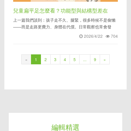
兒童扁平足怎麼看？功能型與結構型差在
上一篇我們談到：孩子走不久、腿緊，很多時候不是偷懶
哪，什麼情況要評估
——而是走路更費力、身體在代償。日常觀察也常會發
現：鞋底內側磨很快、腳
2026/4/22
704
«
1
2
3
4
5
...
9
»
編輯精選