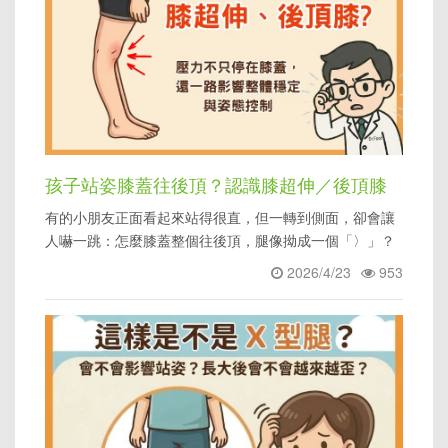
孩子站姿膝蓋往後頂？認識膝超伸／後頂膝
有的小朋友正面看起來站得很直，但一轉到側面，卻會讓
與下肢穩定問題
人嚇一跳：怎麼膝蓋整個往後頂，腿像拗成一個「〉」？
2026/4/23
953