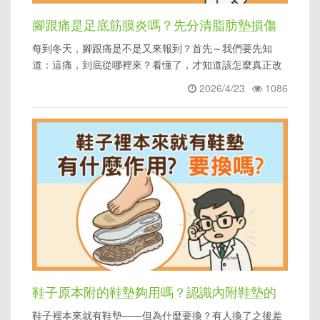
腳跟痛是足底筋膜炎嗎？先分清脂肪墊損傷
每到冬天，腳跟痛是不是又來報到？首先～我們要先知
與足底筋膜問題
道：這痛，到底從哪裡來？看懂了，才知道該怎麼真正改
善。
2026/4/23
1086
鞋子原本附的鞋墊夠用嗎？認識內附鞋墊的
鞋子裡本來就有鞋墊——但為什麼要換？有人換了之後差
角色與限制