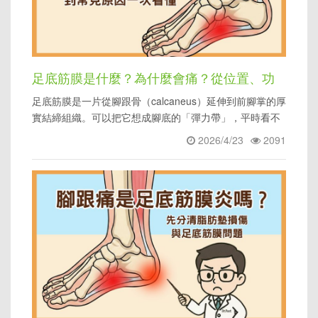
足底筋膜是什麼？為什麼會痛？從位置、功
足底筋膜是一片從腳跟骨（calcaneus）延伸到前腳掌的厚
能到常見原因一次看懂
實結締組織。可以把它想成腳底的「彈力帶」，平時看不
見，但我們
2026/4/23
2091