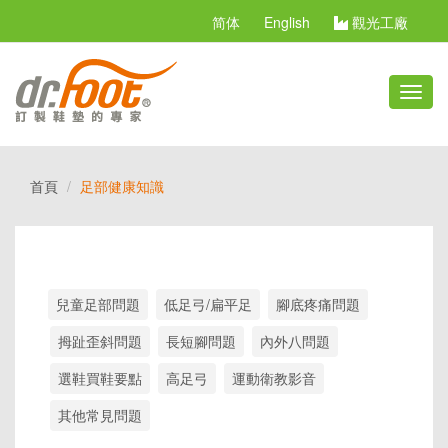
简体
English
觀光工廠
切
換
選
單
首頁
足部健康知識
兒童足部問題
低足弓/扁平足
腳底疼痛問題
拇趾歪斜問題
長短腳問題
內外八問題
選鞋買鞋要點
高足弓
運動衛教影音
其他常見問題