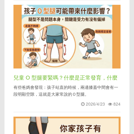
兒童 O 型腿要緊嗎？什麼是正常發育，什麼
有些爸媽會發現：孩子站直的時候，兩邊膝蓋中間會有一
情況要進一步檢查
段明顯空隙，這就是大家常說的Ｏ型腿。
2026/4/23
824