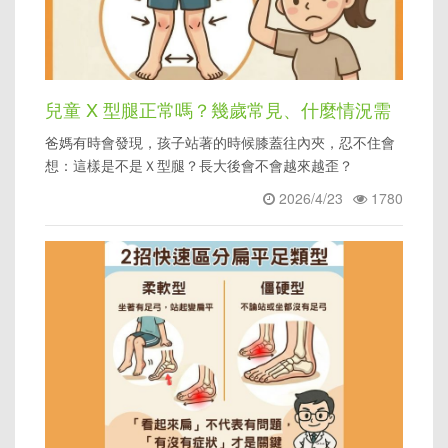
兒童 X 型腿正常嗎？幾歲常見、什麼情況需
爸媽有時會發現，孩子站著的時候膝蓋往內夾，忍不住會
要進一步評估
想：這樣是不是Ｘ型腿？長大後會不會越來越歪？
2026/4/23
1780