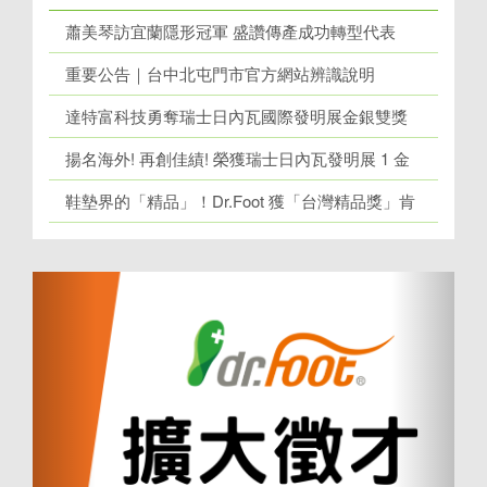
蕭美琴訪宜蘭隱形冠軍 盛讚傳產成功轉型代表
重要公告｜台中北屯門市官方網站辨識說明
達特富科技勇奪瑞士日內瓦國際發明展金銀雙獎
揚名海外! 再創佳績! 榮獲瑞士日內瓦發明展 1 金
牌、1 銀牌
鞋墊界的「精品」！Dr.Foot 獲「台灣精品獎」肯
定！
上
下
一
一
個
個