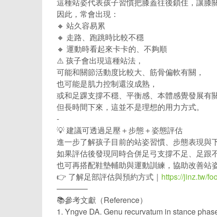
這種站姿代表孩子習慣把膝蓋往後鎖住，讓膝
因此，常會出現：
🔸 站久容易累
🔸 走路、跑跳時比較不穩
🔸 運動時看起來卡卡的、不夠順
⚠️ 孩子會出現這種站法，
可能和關節活動度比較大、筋骨偏軟有關，
也可能是肌力控制還沒成熟，
或和足踝支撐不穩、平衡感、本體感覺發展有
但長時間下來，這並不是理想的用力方式。
-
💡 建議可透過足壓＋步態＋姿態評估
進一步了解孩子目前的站姿習慣、步態表現與
如果評估後發現同時合併足弓支撐不足、足跟
也可再搭配鞋墊輔助與運動訓練，協助改善站
👉 了解足部評估與預約方式｜
https://jinz.tw/f
————
📚參考文獻（Reference）
1. Yngve DA. Genu recurvatum in sta