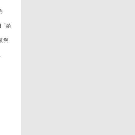
略有
能會用「鎖
，可能與
整。