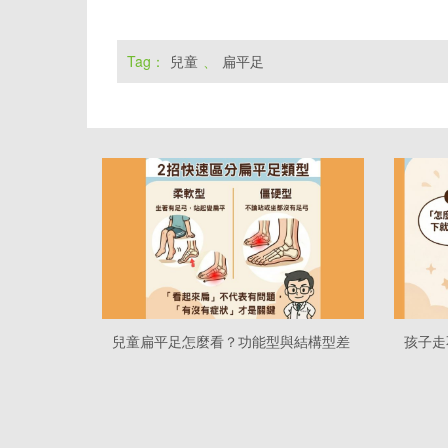
Tag：
兒童
、
扁平足
兒童扁平足怎麼看？功能型與結構型差
孩子走
在哪，什麼情況要評估
童下肢