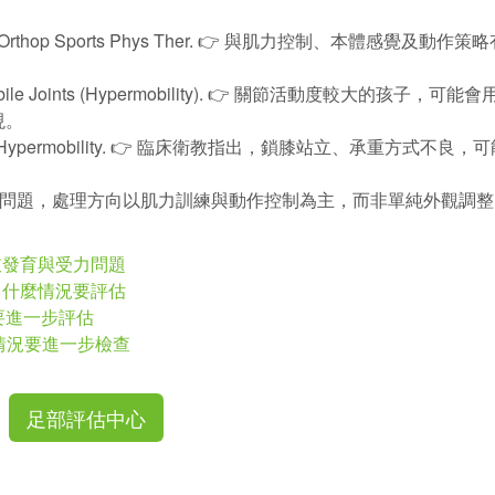
me. J Orthop Sports Phys Ther. 👉 與肌力控制、本體感覺及動作策
ypermobile Joints (Hypermobility). 👉 關節活動度較大的孩子，可
現。
hia — Joint Hypermobility. 👉 臨床衛教指出，鎖膝站立、承重方式不良
兒童關節過動與膝部問題，處理方向以肌力訓練與動作控制為主，而非單純外觀調
肢發育與受力問題
，什麼情況要評估
要進一步評估
麼情況要進一步檢查
足部評估中心