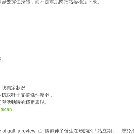
關節去撐住身體，而不是靠肌肉把站姿穩定下來。
關。
下肢穩定狀況。
不穩或鞋子支撐條件較弱，
姿與活動時的穩定表現。
ootscan
nce phase of gait: a review. 👉 膝超伸多發生在步態的「站立期」，