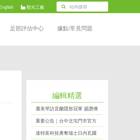
English
觀光工廠
足部評估中心
據點/常見問題
編輯精選
蕭美琴訪宜蘭隱形冠軍 盛讚傳
產成功轉型代表
重要公告｜台中北屯門市官方
網站辨識說明
達特富科技勇奪瑞士日內瓦國