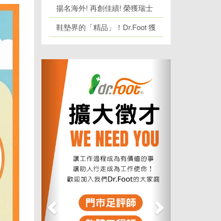
際發明展金銀雙獎
揚名海外! 再創佳績! 榮獲瑞士
日內瓦發明展 1 金牌、1 銀牌
鞋墊界的「精品」！Dr.Foot 獲
「台灣精品獎」肯定！
上
下
一
一
個
個