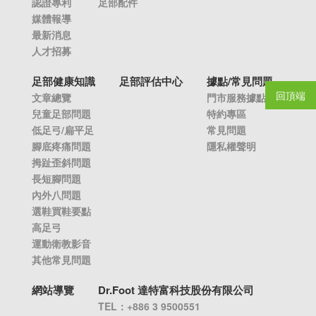
認證專利
足部配件
媒體報導
最新消息
人才招募
足部健康知識
足部評估中心
據點/常見問題
回頂端
文章總覽
門市服務據點
兒童足部問題
特約專區
低足弓/扁平足
常見問題
腳底疼痛問題
隱私權聲明
拇趾歪斜問題
長短腳問題
內外八問題
選鞋買鞋要點
高足弓
運動衛教影音
其他常見問題
網站導覽
Dr.Foot 達特富科技股份有限公司
TEL：+886 3 9500551