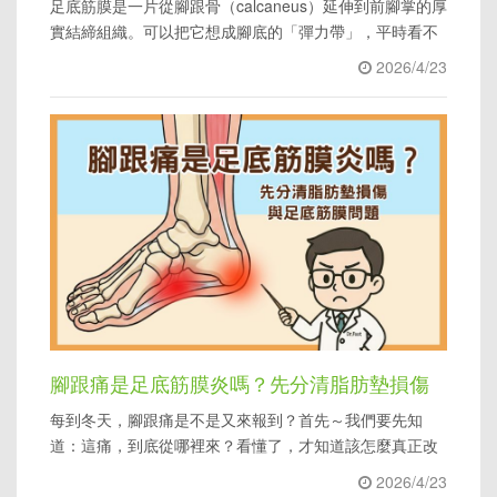
足底筋膜是一片從腳跟骨（calcaneus）延伸到前腳掌的厚
能到常見原因一次看懂
實結締組織。可以把它想成腳底的「彈力帶」，平時看不
見，但我們每踏出一步都會運動到它
2026/4/23
腳跟痛是足底筋膜炎嗎？先分清脂肪墊損傷
每到冬天，腳跟痛是不是又來報到？首先～我們要先知
與足底筋膜問題
道：這痛，到底從哪裡來？看懂了，才知道該怎麼真正改
善。
2026/4/23