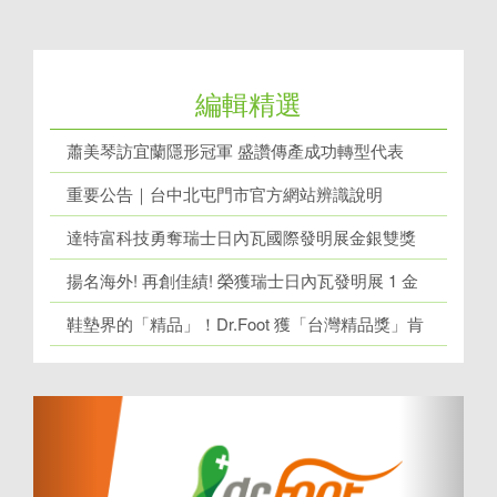
編輯精選
蕭美琴訪宜蘭隱形冠軍 盛讚傳產成功轉型代表
重要公告｜台中北屯門市官方網站辨識說明
達特富科技勇奪瑞士日內瓦國際發明展金銀雙獎
揚名海外! 再創佳績! 榮獲瑞士日內瓦發明展 1 金
牌、1 銀牌
鞋墊界的「精品」！Dr.Foot 獲「台灣精品獎」肯
定！
上
下
一
一
個
個