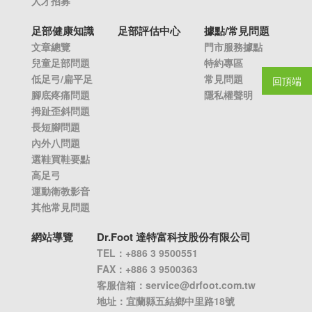
人才招募
足部健康知識
足部評估中心
據點/常見問題
文章總覽
門市服務據點
兒童足部問題
特約專區
低足弓/扁平足
常見問題
回頂端
腳底疼痛問題
隱私權聲明
拇趾歪斜問題
長短腳問題
內外八問題
選鞋買鞋要點
高足弓
運動衛教影音
其他常見問題
網站導覽
Dr.Foot 達特富科技股份有限公司
TEL：+886 3 9500551
FAX：+886 3 9500363
客服信箱：
service@drfoot.com.tw
地址：宜蘭縣五結鄉中里路18號