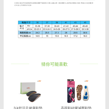
猜你可能喜歡
3/4舒活足健康鞋墊
高跟鞋矽膠減壓鞋墊