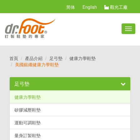
简体
English
觀光工廠
切
換
選
單
首頁
產品介紹
足弓墊
健康力學鞋墊
美國銀纖健康力學鞋墊
足弓墊
健康力學鞋墊
矽膠減壓鞋墊
運動可調鞋墊
量身訂製鞋墊