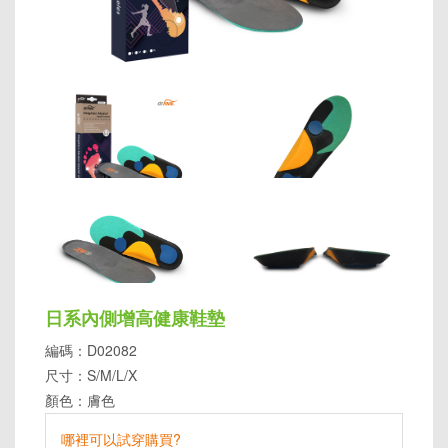
日系內側增高健康鞋墊
編碼：D02082
尺寸：S/M/L/X
顏色：膚色
哪裡可以試穿購買?