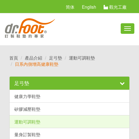
简体
English
觀光工廠
切
換
選
單
首頁
產品介紹
足弓墊
運動可調鞋墊
日系內側增高健康鞋墊
足弓墊
健康力學鞋墊
矽膠減壓鞋墊
運動可調鞋墊
量身訂製鞋墊