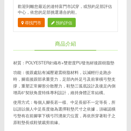
歡迎到離您最近的達特富門市試穿，或預約足部評估
中心，依您的足部挑選適合的鞋。
尋找門市
預約評估
商品介紹
材質：POLYESTER針織布+雙密度PU發泡材後跟樹脂墊
功能：後跟處貼有減壓避震樹脂材料，以減輕行走跑步
時，腳底後跟部承重受力，足部內外足弓及前掌橫弓墊支
撐，重塑正常腳形分散壓力，鞋墊三弧底設計及後足內側
增高6°契狀角度特殊專利設計，維持身體正常結構。
使用方式：每個人腳長若一樣、中足長卻不一定等長，所
以請以個人中足長度做為選擇鞋墊尺寸之依據，須確認橫
弓墊有在前腳掌下橫弓凹湧泉穴位置，再依所穿著鞋子之
原鞋墊長或鞋號裁剪前緣。