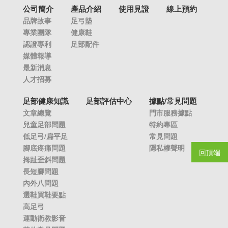
公司簡介
產品介紹
使用見證
線上預約
品牌故事
足弓墊
專業團隊
健康鞋
認證專利
足部配件
媒體報導
最新消息
人才招募
足部健康知識
足部評估中心
據點/常見問題
文章總覽
門市服務據點
兒童足部問題
特約專區
低足弓/扁平足
常見問題
腳底疼痛問題
隱私權聲明
回頂端
拇趾歪斜問題
長短腳問題
內外八問題
選鞋買鞋要點
高足弓
運動衛教影音