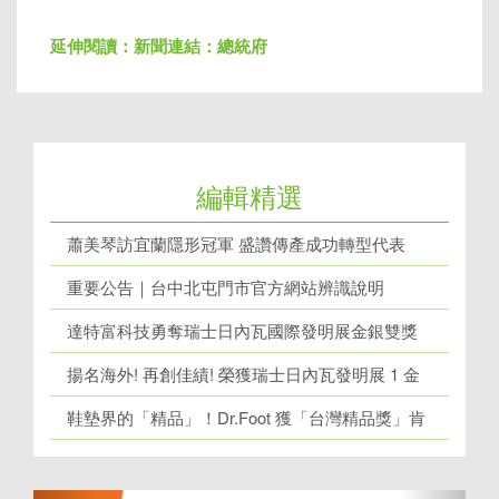
延伸閱讀：
新聞連結：總統府
編輯精選
蕭美琴訪宜蘭隱形冠軍 盛讚傳產成功轉型代表
重要公告｜台中北屯門市官方網站辨識說明
達特富科技勇奪瑞士日內瓦國際發明展金銀雙獎
揚名海外! 再創佳績! 榮獲瑞士日內瓦發明展 1 金
牌、1 銀牌
鞋墊界的「精品」！Dr.Foot 獲「台灣精品獎」肯
定！