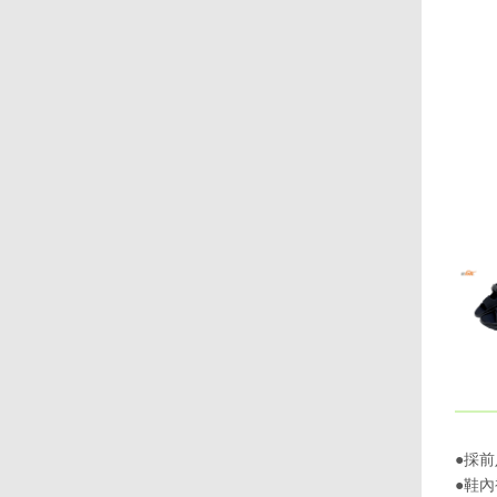
●採
●鞋