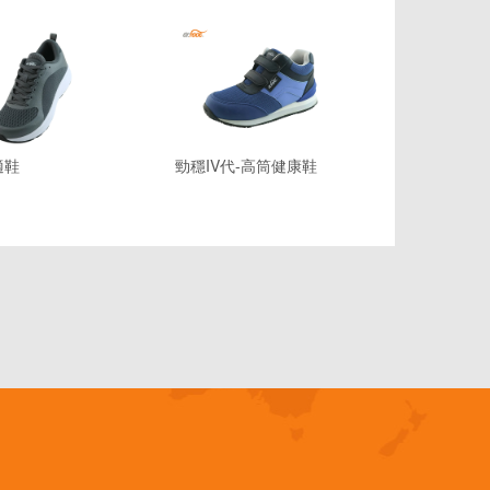
適鞋
勁穩IV代-高筒健康鞋