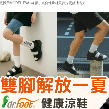
底採用MODEL EVA+橡膠，複合輕量材質行走更舒適省力