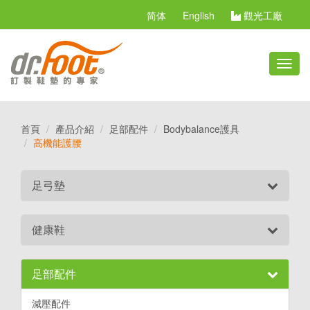
简体
English
觀光工廠
切
換
選
單
首頁
產品介紹
足部配件
Bodybalance護具
高機能護腰
足弓墊
健康鞋
足部配件
減壓配件