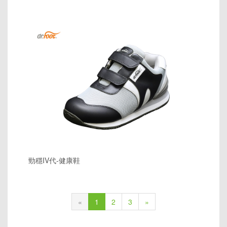
勁穩IV代-健康鞋
«
1
2
3
»