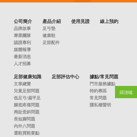
公司簡介
產品介紹
使用見證
線上預約
品牌故事
足弓墊
專業團隊
健康鞋
認證專利
足部配件
媒體報導
最新消息
人才招募
足部健康知識
足部評估中心
據點/常見問題
文章總覽
門市服務據點
兒童足部問題
特約專區
回頂端
低足弓/扁平足
常見問題
腳底疼痛問題
隱私權聲明
拇趾歪斜問題
長短腳問題
內外八問題
選鞋買鞋要點